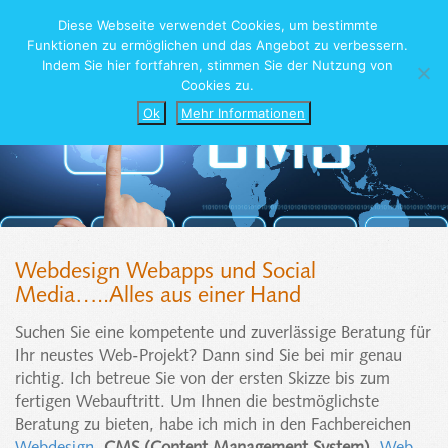
Diese Webseite verwendet Cookies, um bestimmte
Tog
Menu
Funktionen zu ermöglichen und das Angebot zu verbessern.
navi
Indem Sie hier fortfahren, stimmen Sie der Nutzung von
Cookies zu.
Ok
Mehr Informationen
Webdesign Webapps und Social
Media…..Alles aus einer Hand
Suchen Sie eine kompetente und zuverlässige Beratung für
Ihr neustes Web-Projekt? Dann sind Sie bei mir genau
richtig. Ich betreue Sie von der ersten Skizze bis zum
fertigen Webauftritt. Um Ihnen die bestmöglichste
Beratung zu bieten, habe ich mich in den Fachbereichen